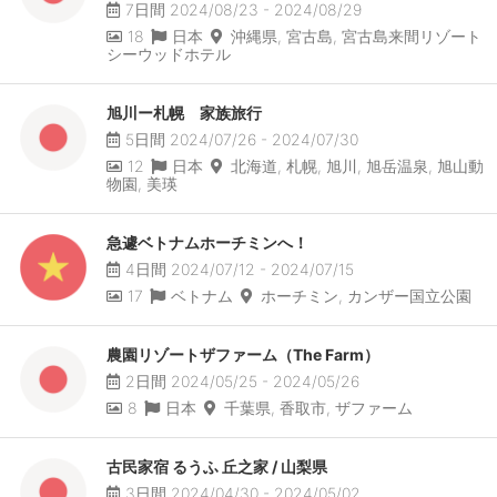
7日間 2024/08/23 - 2024/08/29
18
日本
沖縄県, 宮古島, 宮古島来間リゾート
シーウッドホテル
旭川ー札幌 家族旅行
5日間 2024/07/26 - 2024/07/30
12
日本
北海道, 札幌, 旭川, 旭岳温泉, 旭山動
物園, 美瑛
急遽ベトナムホーチミンへ！
4日間 2024/07/12 - 2024/07/15
17
ベトナム
ホーチミン, カンザー国立公園
農園リゾートザファーム（The Farm）
2日間 2024/05/25 - 2024/05/26
8
日本
千葉県, 香取市, ザファーム
古民家宿 るうふ 丘之家 / 山梨県
3日間 2024/04/30 - 2024/05/02