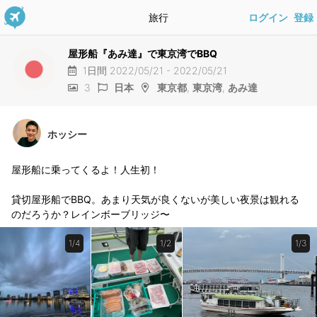
旅行
ログイン
登録
屋形船『あみ達』で東京湾でBBQ
1日間 2022/05/21 - 2022/05/21
3
日本
東京都
,
東京湾
,
あみ達
ホッシー
屋形船に乗ってくるよ！人生初！
貸切屋形船でBBQ。あまり天気が良くないが美しい夜景は観れる
のだろうか？レインボーブリッジ〜
1/4
1/2
1/3