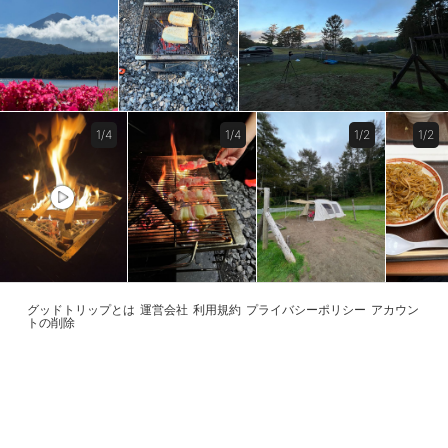
1/4
1/4
1/2
1/2
グッドトリップとは
運営会社
利用規約
プライバシーポリシー
アカウン
トの削除