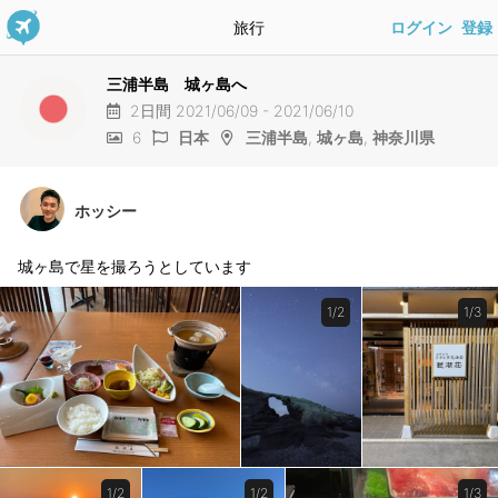
旅行
ログイン
登録
三浦半島 城ヶ島へ
2日間 2021/06/09 - 2021/06/10
6
日本
三浦半島
,
城ヶ島
,
神奈川県
ホッシー
城ヶ島で星を撮ろうとしています
1/2
1/3
1/2
1/2
1/3