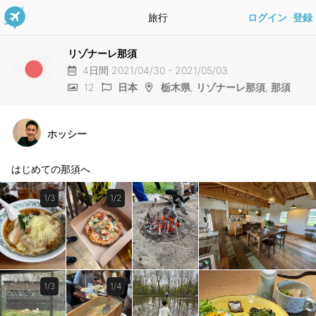
旅行
ログイン
登録
リゾナーレ那須
4日間 2021/04/30 - 2021/05/03
12
日本
栃木県
,
リゾナーレ那須
,
那須
ホッシー
はじめての那須へ
1/3
1/2
1/3
1/4