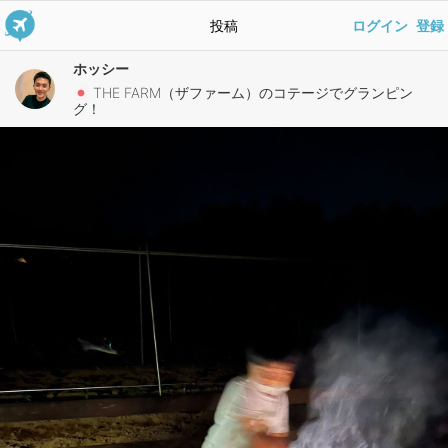
投稿
ログイン
登録
ホッシー
THE FARM（ザファーム）のコテージでグランピン
グ！