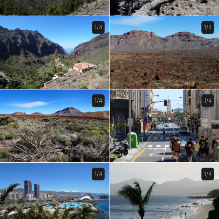
1/4
1/4
1/4
1/4
1/4
1/4