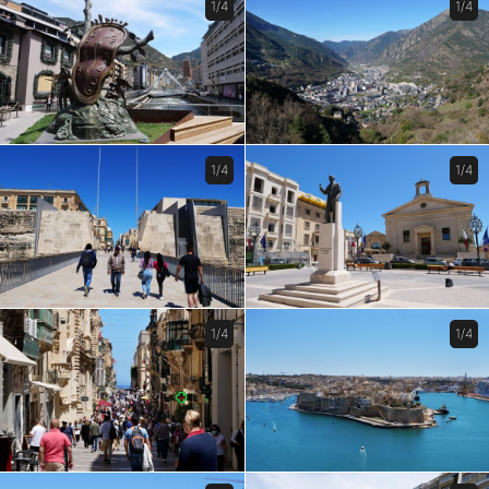
1/4
1/4
1/4
1/4
1/4
1/4