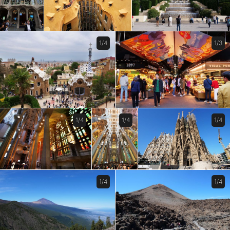
1/4
1/3
1/4
1/4
1/4
1/4
1/4