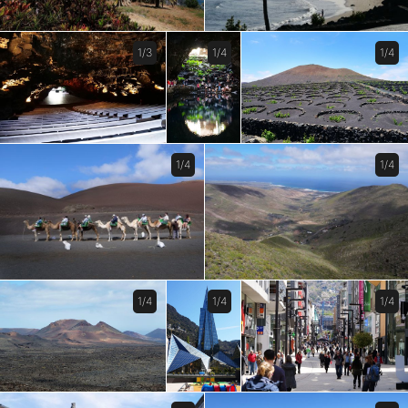
1/3
1/4
1/4
1/4
1/4
1/4
1/4
1/4