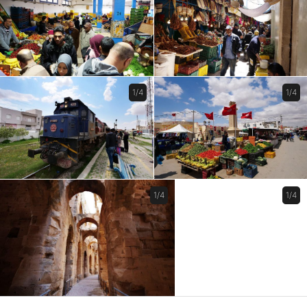
1/4
1/4
1/4
1/4