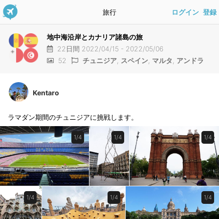
旅行
ログイン
登録
地中海沿岸とカナリア諸島の旅
22日間 2022/04/15 - 2022/05/06
52
チュニジア
,
スペイン
,
マルタ
,
アンドラ
Kentaro
ラマダン期間のチュニジアに挑戦します。
1/4
1/4
1/4
1/4
1/4
1/4