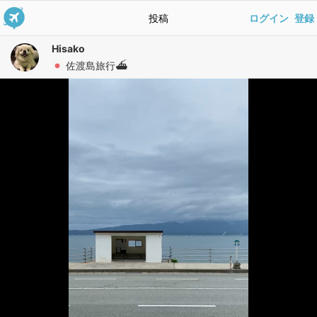
投稿
ログイン
登録
Hisako
佐渡島旅行⛴️