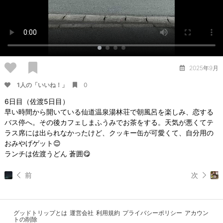
2025年9月
1人の「いいね！」
0
6日目（佐渡5日目）
早い時間から開いている仙道温泉湯林荘で朝風呂を楽しみ、恋する
バス停へ。その後カフェしまふうみでお茶をする。天気が悪くてテ
ラス席には出られなかったけど、クッキー缶が可愛くて、自分用の
おみやげゲット😊
ランチは佐渡うどん 蒼囲😋
前
次
グッドトリップとは
運営会社
利用規約
プライバシーポリシー
アカウン
トの削除