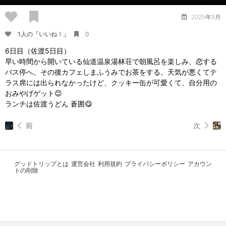
2025年9月
1人の「いいね！」
0
6日目（佐渡5日目）
早い時間から開いている仙道温泉湯林荘で朝風呂を楽しみ、恋する
バス停へ。その後カフェしまふうみでお茶をする。天気が悪くてテ
ラス席には出られなかったけど、クッキー缶が可愛くて、自分用の
おみやげゲット😊
ランチは佐渡うどん 蒼囲😋
前
次
グッドトリップとは
運営会社
利用規約
プライバシーポリシー
アカウン
トの削除