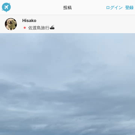
投稿
ログイン
登録
Hisako
佐渡島旅行⛴️