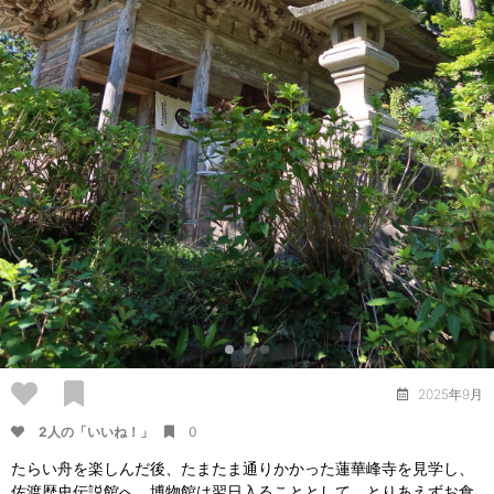
2025年9月
2人の「いいね！」
0
たらい舟を楽しんだ後、たまたま通りかかった蓮華峰寺を見学し、
佐渡歴史伝説館へ。博物館は翌日入ることとして、とりあえずお食