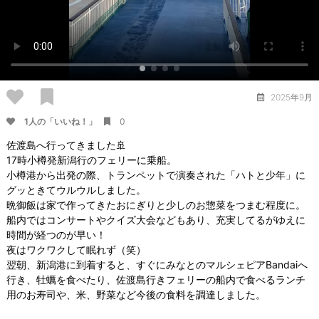
2025年9月
1人の「いいね！」
0
佐渡島へ行ってきました🚢
17時小樽発新潟行のフェリーに乗船。
小樽港から出発の際、トランペットで演奏された「ハトと少年」に
グッときてウルウルしました。
晩御飯は家で作ってきたおにぎりと少しのお惣菜をつまむ程度に。
船内ではコンサートやクイズ大会などもあり、充実してるがゆえに
時間が経つのが早い！
夜はワクワクして眠れず（笑）
翌朝、新潟港に到着すると、すぐにみなとのマルシェピアBandaiへ
行き、牡蠣を食べたり、佐渡島行きフェリーの船内で食べるランチ
用のお寿司や、米、野菜など今後の食料を調達しました。