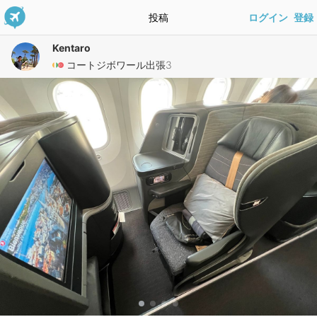
投稿
ログイン
登録
Kentaro
コートジボワール出張3